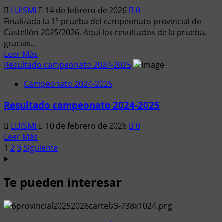
2025/2026
LUISMI
14 de febrero de 2026
0
Finalizada la 1° prueba del campeonato provincial de
Castellón 2025/2026. Aquí los resultados de la prueba,
gracias...
Leer
Leer Más
más
Resultado campeonato 2024-2025
acerca
Campeonato 2024-2025
de
Resultados
Resultado campeonato 2024-2025
1ª
prueba
LUISMI
10 de febrero de 2026
0
Cpto.
Leer
Leer Más
Provincial
Paginación
más
1
2
3
Siguiente
2025-
acerca
2026
de
de
Te pueden interesar
entradas
Resultado
campeonato
2024-
2025