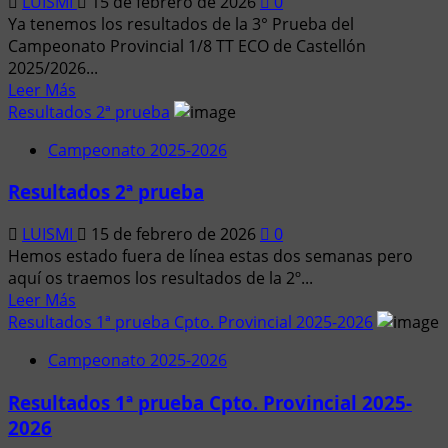
LUISMI
15 de febrero de 2026
0
del
Ya tenemos los resultados de la 3° Prueba del
Campeonato
Campeonato Provincial 1/8 TT ECO de Castellón
Provincial
2025/2026...
1/8
Leer
Leer Más
TT
más
Resultados 2ª prueba
ECO
acerca
de
Campeonato 2025-2026
de
Castellón
Resultados
2025/2026
Resultados 2ª prueba
de
la
LUISMI
15 de febrero de 2026
0
3°
Hemos estado fuera de línea estas dos semanas pero
Prueba
aquí os traemos los resultados de la 2º...
del
Leer
Leer Más
Campeonato
más
Resultados 1ª prueba Cpto. Provincial 2025-2026
Provincial
acerca
1/8
Campeonato 2025-2026
de
TT
Resultados
ECO
Resultados 1ª prueba Cpto. Provincial 2025-
2ª
de
2026
prueba
Castellón