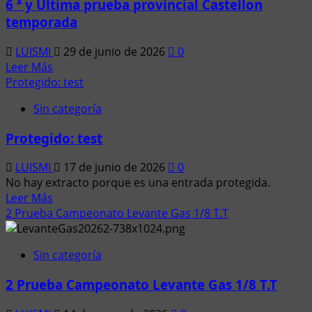
6 ª y Ultima prueba provincial Castellon
temporada
LUISMI
29 de junio de 2026
0
Leer
Leer Más
más
Protegido: test
acerca
Sin categoría
de
6
Protegido: test
ª
y
LUISMI
17 de junio de 2026
0
Ultima
No hay extracto porque es una entrada protegida.
prueba
Leer
Leer Más
provincial
más
2 Prueba Campeonato Levante Gas 1/8 T.T
Castellon
acerca
temporada
de
Sin categoría
Protegido:
test
2 Prueba Campeonato Levante Gas 1/8 T.T