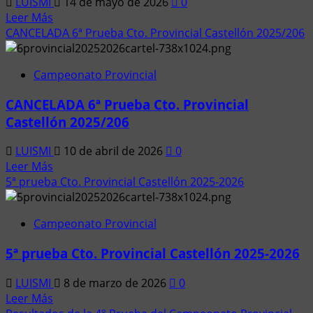
LUISMI
14 de mayo de 2026
0
Leer
Leer Más
más
CANCELADA 6ª Prueba Cto. Provincial Castellón 2025/206
acerca
de
Campeonato Provincial
2
Prueba
CANCELADA 6ª Prueba Cto. Provincial
Campeonato
Castellón 2025/206
Levante
Gas
LUISMI
10 de abril de 2026
0
1/8
Leer
Leer Más
T.T
más
5ª prueba Cto. Provincial Castellón 2025-2026
acerca
de
Campeonato Provincial
CANCELADA
6ª
5ª prueba Cto. Provincial Castellón 2025-2026
Prueba
Cto.
LUISMI
8 de marzo de 2026
0
Provincial
Leer
Leer Más
Castellón
más