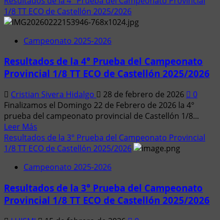
Resultados de la 4° Prueba del Campeonato Provincial
2025/206
acerca
1/8 TT ECO de Castellón 2025/2026
de
5ª
Campeonato 2025-2026
prueba
Cto.
Resultados de la 4° Prueba del Campeonato
Provincial
Provincial 1/8 TT ECO de Castellón 2025/2026
Castellón
2025-
Cristian Sivera Hidalgo
28 de febrero de 2026
0
2026
Finalizamos el Domingo 22 de Febrero de 2026 la 4°
prueba del campeonato provincial de Castellón 1/8...
Leer
Leer Más
más
Resultados de la 3° Prueba del Campeonato Provincial
acerca
1/8 TT ECO de Castellón 2025/2026
de
Campeonato 2025-2026
Resultados
de
Resultados de la 3° Prueba del Campeonato
la
Provincial 1/8 TT ECO de Castellón 2025/2026
4°
Prueba